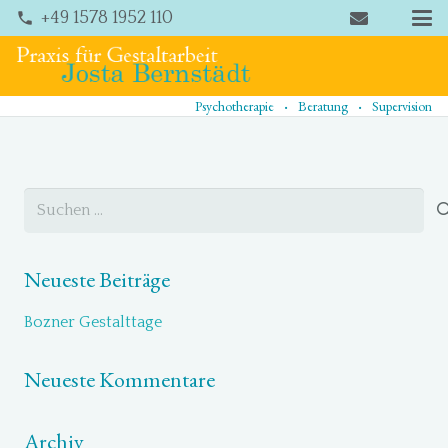
+49 1578 1952 110
phone
.
.
Psychotherapie
Beratung
Supervision
Suchen
nach:
Neueste Beiträge
Bozner Gestalttage
Neueste Kommentare
Archiv